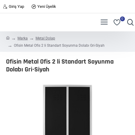
Giriş Yap
Yeni Üyelik
0
h
Marka
Metal Dolap
o
Ofisin Metal Ofis 2 li Standart Soyunma Dolabı Gri-Siyah
m
e
Ofisin Metal Ofis 2 li Standart Soyunma
Dolabı Gri-Siyah