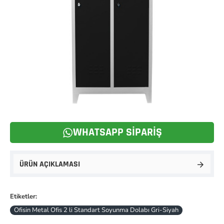
WHATSAPP SIPARIŞ
ÜRÜN AÇIKLAMASI
Etiketler:
Ofisin Metal Ofis 2 li Standart Soyunma Dolabı Gri-Siyah