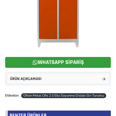
WHATSAPP SIPARIŞ
ÜRÜN AÇIKLAMASI
Etiketler:
Ofisin Metal Ofis 2 li Eko Soyunma Dolabı Gri-Turuncu
BENZER ÜRÜNLER