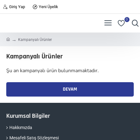
Giriş Yap
Yeni Üyelik
0
h
Kampanyalı Ürünler
o
m
Kampanyalı Ürünler
e
Şu an kampanyalı ürün bulunmamaktadır.
DEVAM
Kurumsal Bilgiler
Hakkımızda
Mesafeli Satış Sözleşmesi