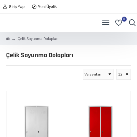
Giriş Yap
Yeni Üyelik
0
h
Çelik Soyunma Dolapları
o
m
Çelik Soyunma Dolapları
e