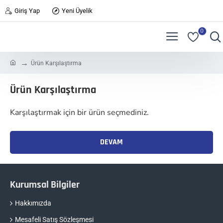
Giriş Yap
Yeni Üyelik
0
h
Ürün Karşılaştırma
o
m
Ürün Karşılaştırma
e
Karşılaştırmak için bir ürün seçmediniz.
DEVAM
Kurumsal Bilgiler
Hakkımızda
Mesafeli Satış Sözleşmesi