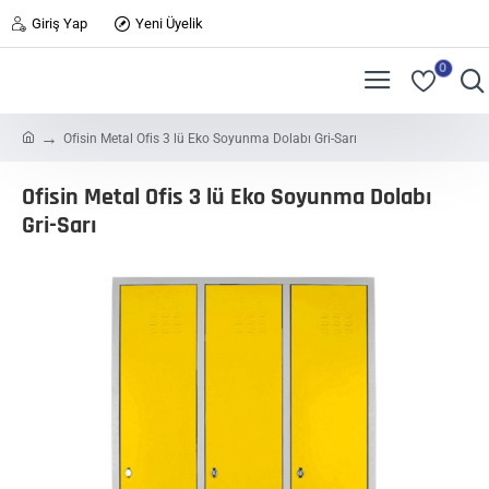
Giriş Yap
Yeni Üyelik
0
h
Ofisin Metal Ofis 3 lü Eko Soyunma Dolabı Gri-Sarı
o
m
Ofisin Metal Ofis 3 lü Eko Soyunma Dolabı
e
Gri-Sarı