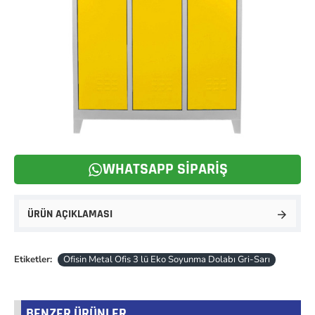
WHATSAPP SIPARIŞ
ÜRÜN AÇIKLAMASI
Etiketler:
Ofisin Metal Ofis 3 lü Eko Soyunma Dolabı Gri-Sarı
BENZER ÜRÜNLER