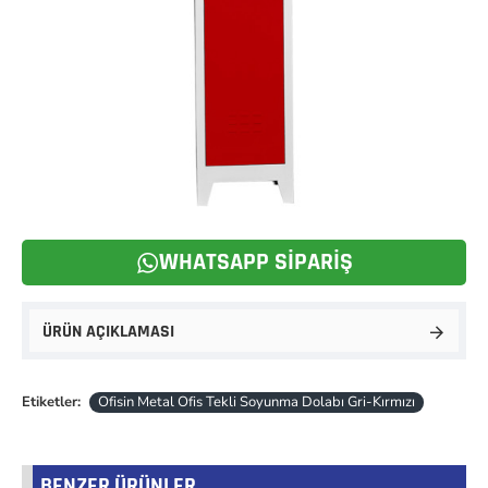
WHATSAPP SIPARIŞ
ÜRÜN AÇIKLAMASI
Etiketler:
Ofisin Metal Ofis Tekli Soyunma Dolabı Gri-Kırmızı
BENZER ÜRÜNLER